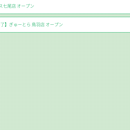
ス七尾店 オープン
了】ぎゅーとら 鳥羽店 オープン